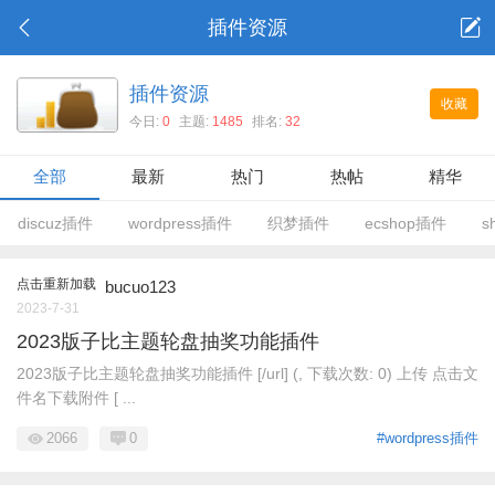
插件资源
插件资源
收藏
今日:
0
主题:
1485
排名:
32
全部
最新
热门
热帖
精华
discuz插件
wordpress插件
织梦插件
ecshop插件
s
点击重新加载
bucuo123
2023-7-31
2023版子比主题轮盘抽奖功能插件
2023版子比主题轮盘抽奖功能插件 [/url] (, 下载次数: 0) 上传 点击文
件名下载附件 [ ...
2066
0
#wordpress插件