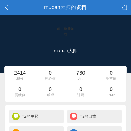
muban大师的资料
点击重新加
载
muban大师
2414
0
760
0
积分
热心值
Z币
悬赏值
0
0
0
0
贡献值
威望
违规
RMB
Ta的主题
Ta的日志