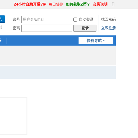
24小时自助开通VIP
每日签到
如何获取Z币？
会员说明
切
换
账号
自动登录
找回密码
到
宽
始
密码
立即注册
登录
版
多
快捷导航