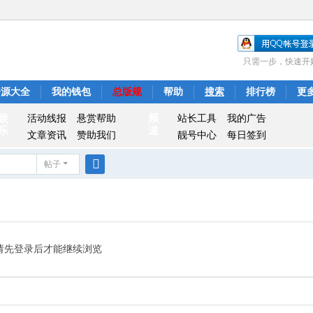
只需一步，快速开
资源大全
我的钱包
总版规
帮助
搜索
排行榜
更
娱
频
活动线报
悬赏帮助
站长工具
我的广告
乐
道
文章资讯
赞助我们
靓号中心
每日签到
帖子
搜
索
请先登录后才能继续浏览