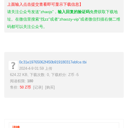
上面输入点击提交查看即可显示下载信息】
请关注公众号发送“zhaojs”，
输入回复的验证码
免费获取下载地
址。在微信里搜索“找zz”或者“zhaozy-vip”或者微信扫描右侧二维
码都可以关注公众号。
0c31e19765062f450b919180317ebfce.tbi
2024-4-9 01:59 上传
624.22 KB, 下载次数: 0, 下载积分: Z币 -5
阅读权限:
180
售价:
50 Z币
[
记录
] [
购买
]
详情