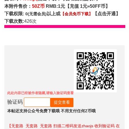
本附件售价：
50Z币
RMB:
1元
【充值 1元=50FF币】
下载权限:
以上或
【点击开通】
0(
无需会员)
【会员免币下载】
下载次数:
426次
此处内容已经被作者隐藏,请输入验证码查看
验证码
本帖还支持公众号免费下载哦 不用支付任何Z币哦
【无套路 无套路 无套路 扫描二维码发送zhaojs 收到验证码 在